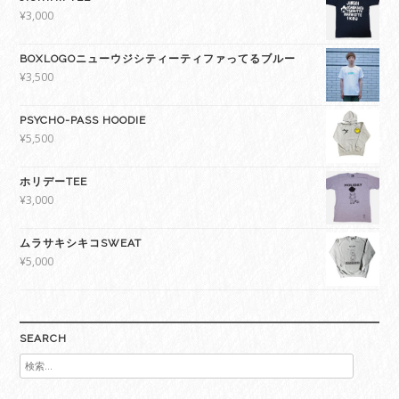
¥
3,000
BOXLOGOニューウジシティーティファってるブルー
¥
3,500
PSYCHO-PASS HOODIE
¥
5,500
ホリデーTEE
¥
3,000
ムラサキシキコSWEAT
¥
5,000
SEARCH
検
索: