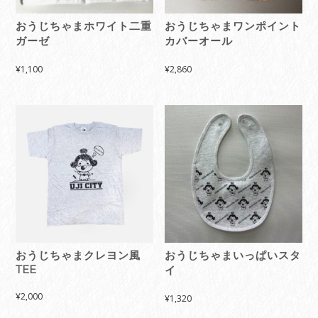
おうじちゃまホワイト二重
おうじちゃまワンポイント
ガーゼ
カバーオール
¥
1,100
¥
2,860
おうじちゃまクレヨン風
おうじちゃまいっぱいスタ
TEE
イ
¥
2,000
¥
1,320